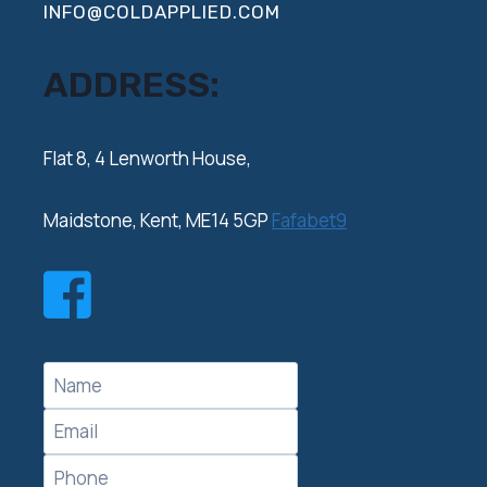
INFO@COLDAPPLIED.COM
ADDRESS:
‍Flat 8, 4 Lenworth House,
Maidstone, Kent, ME14 5GP
Fafabet9