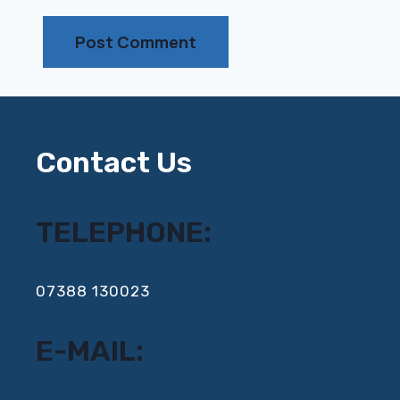
Contact Us
TELEPHONE:
‍07388 130023
E-MAIL: