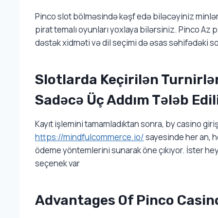
Pinco slot bölməsində kəşf edə biləcəyiniz minlə
pirat temalı oyunları yoxlaya bilərsiniz. Pinco Az
dəstək xidməti və dil seçimi də əsas səhifədəki s
Slotlarda Keçirilən Turnir
Sadəcə Üç Addım Tələb Edili
Kayıt işlemini tamamladıktan sonra, by casino giriş
https://mindfulcommerce.io/
sayesinde her an, h
ödeme yöntemlerini sunarak öne çıkıyor. İster heye
seçenek var
Advantages Of Pinco Casin