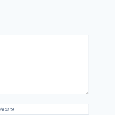
Website