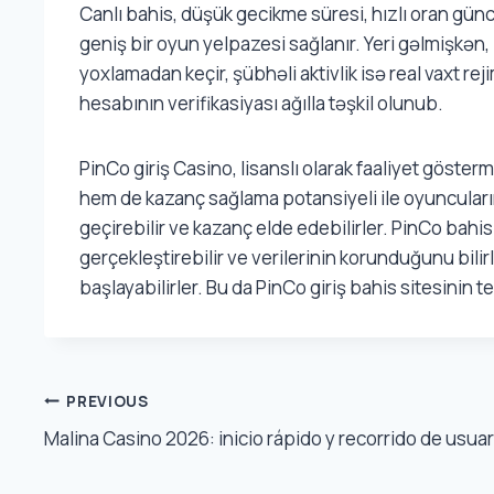
Canlı bahis, düşük gecikme süresi, hızlı oran gün
geniş bir oyun yelpazesi sağlanır. Yeri gəlmişkən
yoxlamadan keçir, şübhəli aktivlik isə real vaxt rej
hesabının verifikasiyası ağılla təşkil olunub.
PinCo giriş Casino, lisanslı olarak faaliyet göster
hem de kazanç sağlama potansiyeli ile oyuncuların b
geçirebilir ve kazanç elde edebilirler. PinCo bahis
gerçekleştirebilir ve verilerinin korunduğunu bili
başlayabilirler. Bu da PinCo giriş bahis sitesinin 
Post
PREVIOUS
Malina Casino 2026: inicio rápido y recorrido de usuar
Navigation