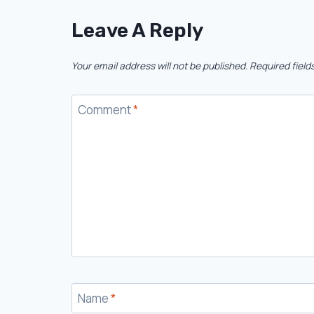
Leave A Reply
Your email address will not be published.
Required fiel
Comment
*
Name
*