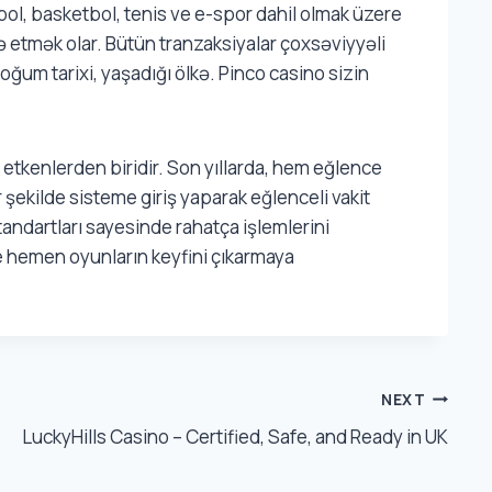
bol, basketbol, tenis ve e-spor dahil olmak üzere
ə etmək olar. Bütün tranzaksiyalar çoxsəviyyəli
doğum tarixi, yaşadığı ölkə. Pinco casino sizin
i etkenlerden biridir. Son yıllarda, hem eğlence
 şekilde sisteme giriş yaparak eğlenceli vakit
tandartları sayesinde rahatça işlemlerini
 ve hemen oyunların keyfini çıkarmaya
NEXT
LuckyHills Casino – Certified, Safe, and Ready in UK