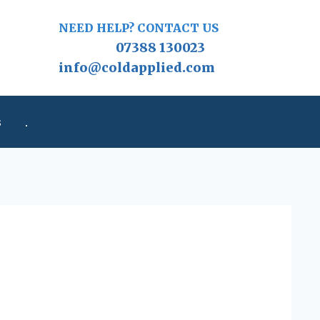
NEED HELP? CONTACT US
07388 130023
info@coldapplied.com
s
.