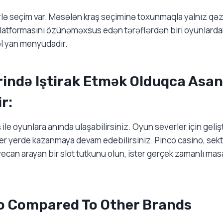
rlə seçim var. Məsələn kraş seçiminə toxunmaqla yalnız qəz
 platformasını özünəməxsus edən tərəflərdən biri oyunlardak
ol yan menyudadır.
lərində Iştirak Etmək Olduqca As
r:
 ile oyunlara anında ulaşabilirsiniz. Oyun severler için geliş
er yerde kazanmaya devam edebilirsiniz. Pinco casino, sektö
can arayan bir slot tutkunu olun, ister gerçek zamanlı masa
o Compared To Other Brands