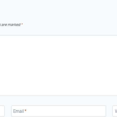
ds are marked
*
Email
*