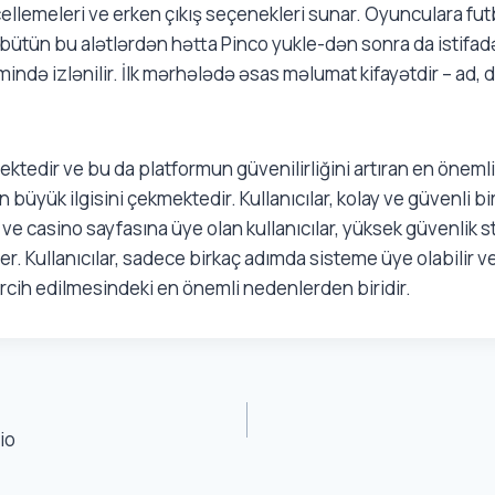
cellemeleri ve erken çıkış seçenekleri sunar. Oyunculara fut
, bütün bu alətlərdən hətta Pinco yukle-dən sonra da istifad
imində izlənilir. İlk mərhələdə əsas məlumat kifayətdir – ad, 
mektedir ve bu da platformun güvenilirliğini artıran en öneml
üyük ilgisini çekmektedir. Kullanıcılar, kolay ve güvenli bir
 ve casino sayfasına üye olan kullanıcılar, yüksek güvenlik s
rler. Kullanıcılar, sadece birkaç adımda sisteme üye olabilir
tercih edilmesindeki en önemli nedenlerden biridir.
io