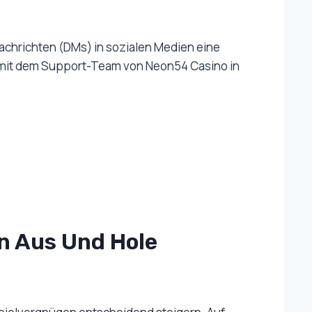
achrichten (DMs) in sozialen Medien eine
g mit dem Support-Team von Neon54 Casino in
n Aus Und Hole