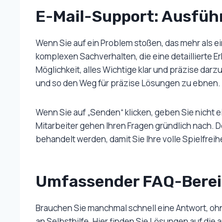
E-Mail-Support: Ausführ
Wenn Sie auf ein Problem stoßen, das mehr als ein
komplexen Sachverhalten, die eine detaillierte E
Möglichkeit, alles Wichtige klar und präzise da
und so den Weg für präzise Lösungen zu ebnen.
Wenn Sie auf „Senden“ klicken, geben Sie nicht 
Mitarbeiter gehen Ihren Fragen gründlich nach. D
behandelt werden, damit Sie Ihre volle Spielfrei
Umfassender FAQ-Bereic
Brauchen Sie manchmal schnell eine Antwort, o
an Selbsthilfe. Hier finden Sie Lösungen auf die 