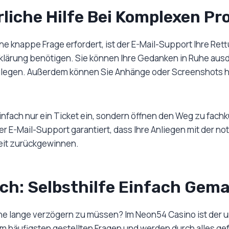
liche Hilfe Bei Komplexen P
e knappe Frage erfordert, ist der E-Mail-Support Ihre Rettu
rklärung benötigen. Sie können Ihre Gedanken in Ruhe ausd
rzulegen. Außerdem können Sie Anhänge oder Screenshots hi
einfach nur ein Ticket ein, sondern öffnen den Weg zu fac
er E-Mail-Support garantiert, dass Ihre Anliegen mit der 
heit zurückgewinnen.
h: Selbsthilfe Einfach Gem
hne lange verzögern zu müssen? Im Neon54 Casino ist der
am häufigsten gestellten Fragen und werden durch alles gef