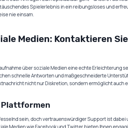
enttäuschendes Spielerlebnis in ein reibungsloses und erfr
ise nie einsam.
ale Medien: Kontaktieren Sie
taufnahme über soziale Medien eine echte Erleichterung s
ichen schnelle Antworten und maßgeschneiderte Unterstütz
tnachricht nicht nur Diskretion, sondern ermöglicht auch 
 Plattformen
esselnd sein, doch vertrauenswürdiger Support ist dabei 
iale Medien wie Facebook und Twitter bieten Ihnen engagi