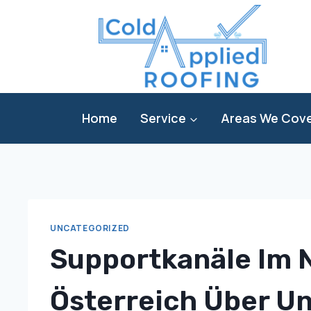
Skip
to
content
Home
Service
Areas We Cov
UNCATEGORIZED
Supportkanäle Im 
Österreich Über U