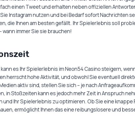
infach einen Tweet und erhalten neben offiziellen Antwort
Sie Instagram nutzen und bei Bedarf sofort Nachrichten se
, die Ihnen am besten gefällt. Ihr Spielerlebnis soll prob
t – wann immer Sie sie brauchen!
onszeit
ann es Ihr Spielerlebnis im Neon54 Casino steigern, wenn
n herrscht hohe Aktivität, und obwohl Sie eventuell direk
edien aktiv sind, stellen Sie sich – je nach Anfrageaufkomm
, in Stoßzeiten kann es jedoch mehr Zeit in Anspruch nehm
ilen und Ihr Spielerlebnis zu optimieren. Ob Sie eine knapp
auen, ermöglicht Ihnen das eine reibungslosere und besse