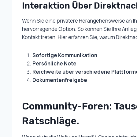
Interaktion Über Direktna
Wenn Sie eine privatere Herangehensweise an Ih
hervorragende Option. So können Sie Ihre Anlie
Kontakt treten. Hier erfahren Sie, warum Direktna
Sofortige Kommunikation
Persönliche Note
Reichweite über verschiedene Plattform
Dokumentenfreigabe
Community-Foren: Tausc
Ratschläge.