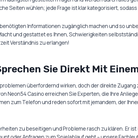
e Seiten wühlen; jede Frage ist klar kategorisiert, sodass 
 die benötigten Informationen zugänglich machen und so unb
 Macht und gestattet es Ihnen, Schwierigkeiten selbststän
rzeit Verständnis zu erlangen!
Sprechen Sie Direkt Mit Eine
roblemen überfordernd wirken, doch der direkte Zugang z
von Neon54 Casino erreichen Sie Experten, die Ihre Anlie
hmen zum Telefon und reden sofort mit jemandem, der Ihnen
erheiten zu beseitigen und Probleme rasch zu klären. Er is
unt oder Anfragen zum Spielablauf geht – unsere Fachleut