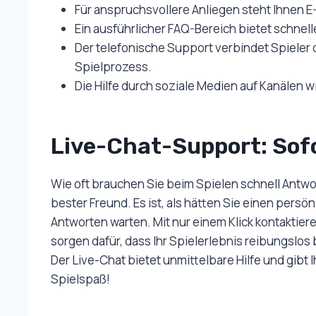
Für anspruchsvollere Anliegen steht Ihnen E-
Ein ausführlicher FAQ-Bereich bietet schnell
Der telefonische Support verbindet Spieler 
Spielprozess.
Die Hilfe durch soziale Medien auf Kanälen w
Live-Chat-Support: Sof
Wie oft brauchen Sie beim Spielen schnell Antwo
bester Freund. Es ist, als hätten Sie einen persö
Antworten warten. Mit nur einem Klick kontaktier
sorgen dafür, dass Ihr Spielerlebnis reibungslo
Der Live-Chat bietet unmittelbare Hilfe und gibt I
Spielspaß!