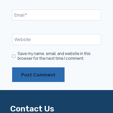
Email
*
Website
Save my name, email, and website in this
browser for the next time I comment.
Contact Us