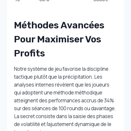
Méthodes Avancées
Pour Maximiser Vos
Profits
Notre système de jeu favorise la discipline
tactique plutôt que la précipitation. Les
analyses internes révèlent que les joueurs
qui adoptent une méthode méthodique
atteignent des performances accrus de 34%
sur des séances de 100 rounds ou davantage.
La secret consiste dans la saisie des phases
de volatilité et l’ajustement dynamique de le