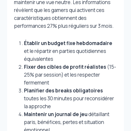
maintenir une vue neutre. Les informations
révèlent que les gamers qui activent ces
caractéristiques obtiennent des
performances 27% plus réguliers sur 3 mois.
Établir un budget fixe hebdomadaire
et le répartir en parties quotidiennes
équivalentes
Fixer des cibles de profit réalistes
(15-
25% par session) et les respecter
fermement
Planifier des breaks obligatoires
toutes les 30 minutes pour reconsidérer
la approche
Maintenir un journal de jeu
détaillant
paris, bénéfices, pertes et situation
émotionnel