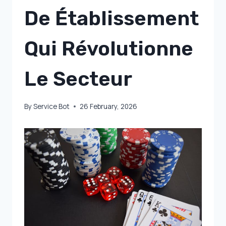
De Établissement
Qui Révolutionne
Le Secteur
By
Service Bot
26 February, 2026