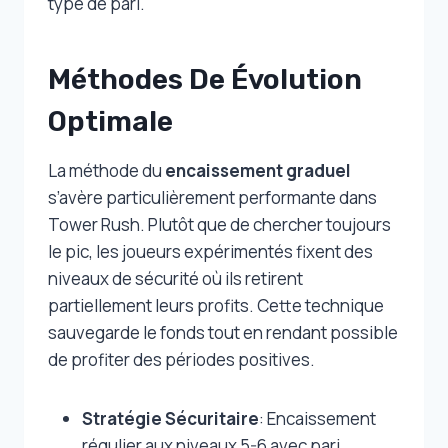
type de pari.
Méthodes De Évolution
Optimale
La méthode du
encaissement graduel
s’avère particulièrement performante dans
Tower Rush. Plutôt que de chercher toujours
le pic, les joueurs expérimentés fixent des
niveaux de sécurité où ils retirent
partiellement leurs profits. Cette technique
sauvegarde le fonds tout en rendant possible
de profiter des périodes positives.
Stratégie Sécuritaire
: Encaissement
régulier aux niveaux 5-6 avec pari