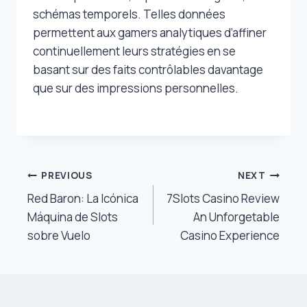
schémas temporels. Telles données
permettent aux gamers analytiques d’affiner
continuellement leurs stratégies en se
basant sur des faits contrôlables davantage
que sur des impressions personnelles.
Post
PREVIOUS
NEXT
Red Baron: La Icónica
7Slots Casino Review
Navigation
Máquina de Slots
An Unforgetable
sobre Vuelo
Casino Experience