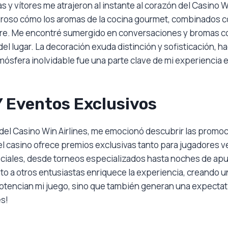
isas y vítores me atrajeron al instante al corazón del Casino
roso cómo los aromas de la cocina gourmet, combinados co
aire. Me encontré sumergido en conversaciones y bromas co
e del lugar. La decoración exuda distinción y sofisticació
sfera inolvidable fue una parte clave de mi experiencia en
 Eventos Exclusivos
del Casino Win Airlines, me emocionó descubrir las promo
el casino ofrece premios exclusivas tanto para jugadores 
ciales, desde torneos especializados hasta noches de apu
junto a otros entusiastas enriquece la experiencia, crean
tencian mi juego, sino que también generan una expectativa
es!