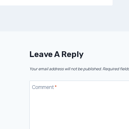
Leave A Reply
Your email address will not be published.
Required fiel
Comment
*