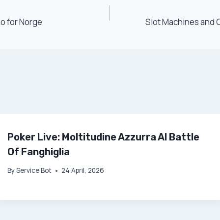
no for Norge
Slot Machines and C
Poker Live: Moltitudine Azzurra Al Battle
Of Fanghiglia
By
Service Bot
24 April, 2026