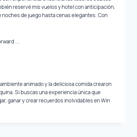
mbién reservé mis vuelos y hotel con anticipación,
sde noches de juego hasta cenas elegantes. Con
ambiente animado y la deliciosa comida crearon
squina. Si buscas una experiencia única que
gar, ganar y crear recuerdos inolvidables en Win