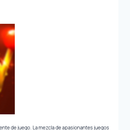
ente de juego. La mezcla de apasionantes juegos