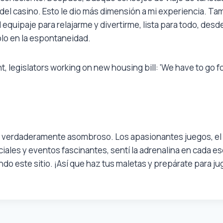
del casino. Esto le dio más dimensión a mi experiencia. Ta
l equipaje para relajarme y divertirme, lista para todo, de
solo en la espontaneidad.
e verdaderamente asombroso. Los apasionantes juegos, el 
ales y eventos fascinantes, sentí la adrenalina en cada e
do este sitio. ¡Así que haz tus maletas y prepárate para ju