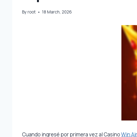
By
root
18 March, 2026
Cuando ingresé por primera vez al Casino
Win Ai