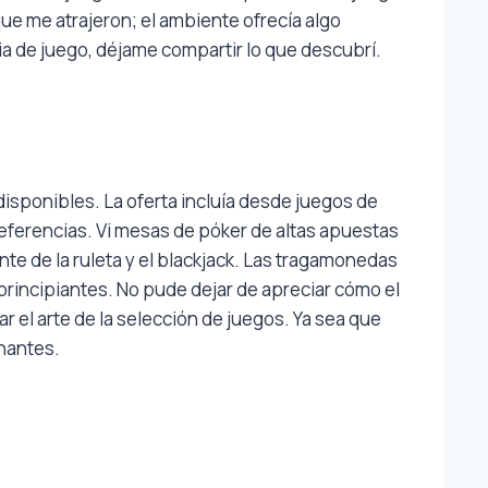
e me atrajeron; el ambiente ofrecía algo
ia de juego, déjame compartir lo que descubrí.
isponibles. La oferta incluía desde juegos de
eferencias. Vi mesas de póker de altas apuestas
e de la ruleta y el blackjack. Las tragamonedas
incipiantes. No pude dejar de apreciar cómo el
r el arte de la selección de juegos. Ya sea que
onantes.