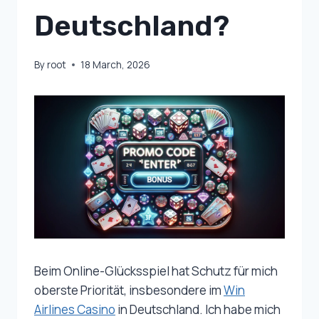
Deutschland?
By
root
18 March, 2026
Beim Online-Glücksspiel hat Schutz für mich
oberste Priorität, insbesondere im
Win
Airlines Casino
in Deutschland. Ich habe mich