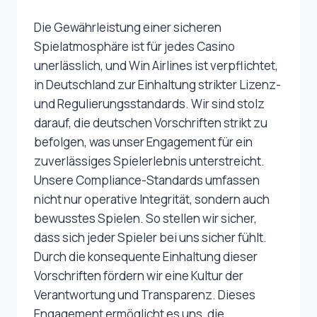
Die Gewährleistung einer sicheren
Spielatmosphäre ist für jedes Casino
unerlässlich, und Win Airlines ist verpflichtet,
in Deutschland zur Einhaltung strikter Lizenz-
und Regulierungsstandards. Wir sind stolz
darauf, die deutschen Vorschriften strikt zu
befolgen, was unser Engagement für ein
zuverlässiges Spielerlebnis unterstreicht.
Unsere Compliance-Standards umfassen
nicht nur operative Integrität, sondern auch
bewusstes Spielen. So stellen wir sicher,
dass sich jeder Spieler bei uns sicher fühlt.
Durch die konsequente Einhaltung dieser
Vorschriften fördern wir eine Kultur der
Verantwortung und Transparenz. Dieses
Engagement ermöglicht es uns, die