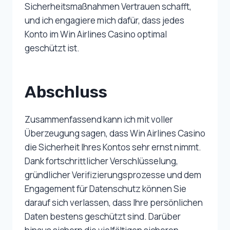
Sicherheitsmaßnahmen Vertrauen schafft,
und ich engagiere mich dafür, dass jedes
Konto im Win Airlines Casino optimal
geschützt ist.
Abschluss
Zusammenfassend kann ich mit voller
Überzeugung sagen, dass Win Airlines Casino
die Sicherheit Ihres Kontos sehr ernst nimmt.
Dank fortschrittlicher Verschlüsselung,
gründlicher Verifizierungsprozesse und dem
Engagement für Datenschutz können Sie
darauf sich verlassen, dass Ihre persönlichen
Daten bestens geschützt sind. Darüber