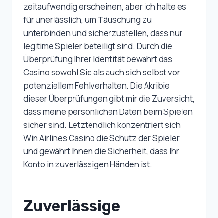
zeitaufwendig erscheinen, aber ich halte es
für unerlässlich, um Täuschung zu
unterbinden und sicherzustellen, dass nur
legitime Spieler beteiligt sind. Durch die
Überprüfung Ihrer Identität bewahrt das
Casino sowohl Sie als auch sich selbst vor
potenziellem Fehlverhalten. Die Akribie
dieser Überprüfungen gibt mir die Zuversicht,
dass meine persönlichen Daten beim Spielen
sicher sind. Letztendlich konzentriert sich
Win Airlines Casino die Schutz der Spieler
und gewährt Ihnen die Sicherheit, dass Ihr
Konto in zuverlässigen Händen ist.
Zuverlässige