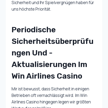
Sicherheit und Ihr Spielvergnügen haben für
uns höchste Priorität.
Periodische
Sicherheitsüberprüfu
Ngen Und -
Aktualisierungen Im
Win Airlines Casino
Mir ist bewusst, dass Sicherheit in einigen
Betrieben oft vernachlässigt wird. Im Win
Airlines Casino hingegen legen wir größten