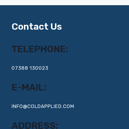
Contact Us
TELEPHONE:
‍07388 130023
E-MAIL:
INFO@COLDAPPLIED.COM
ADDRESS: