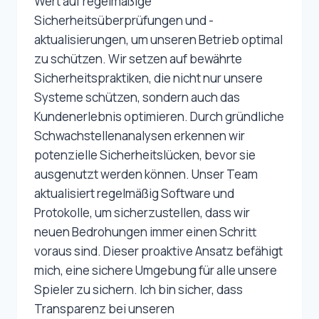
Wert auf regelmäßige
Sicherheitsüberprüfungen und -
aktualisierungen, um unseren Betrieb optimal
zu schützen. Wir setzen auf bewährte
Sicherheitspraktiken, die nicht nur unsere
Systeme schützen, sondern auch das
Kundenerlebnis optimieren. Durch gründliche
Schwachstellenanalysen erkennen wir
potenzielle Sicherheitslücken, bevor sie
ausgenutzt werden können. Unser Team
aktualisiert regelmäßig Software und
Protokolle, um sicherzustellen, dass wir
neuen Bedrohungen immer einen Schritt
voraus sind. Dieser proaktive Ansatz befähigt
mich, eine sichere Umgebung für alle unsere
Spieler zu sichern. Ich bin sicher, dass
Transparenz bei unseren