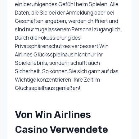
ein beruhigendes Gefühl beim Spielen. Alle
Daten, die Sie bei der Anmeldung oder bei
Geschäften angeben, werden chiffriert und
sind nur zugelassenem Personal zugänglich.
Durch die Fokussierung des
Privatsphärenschutzes verbessert Win
Airlines Glücksspielhaus nicht nur Ihr
Spielerlebnis, sondern schafft auch
Sicherheit. So können Sie sich ganz auf das
Wichtige konzentrieren: Ihre Zeit im
Glücksspielhaus genießen!
Von Win Airlines
Casino Verwendete