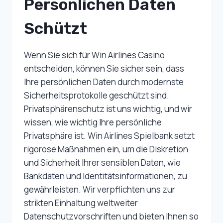
Persönlichen Daten
Schützt
Wenn Sie sich für Win Airlines Casino
entscheiden, können Sie sicher sein, dass
Ihre persönlichen Daten durch modernste
Sicherheitsprotokolle geschützt sind.
Privatsphärenschutz ist uns wichtig, und wir
wissen, wie wichtig Ihre persönliche
Privatsphäre ist. Win Airlines Spielbank setzt
rigorose Maßnahmen ein, um die Diskretion
und Sicherheit Ihrer sensiblen Daten, wie
Bankdaten und Identitätsinformationen, zu
gewährleisten. Wir verpflichten uns zur
strikten Einhaltung weltweiter
Datenschutzvorschriften und bieten Ihnen so