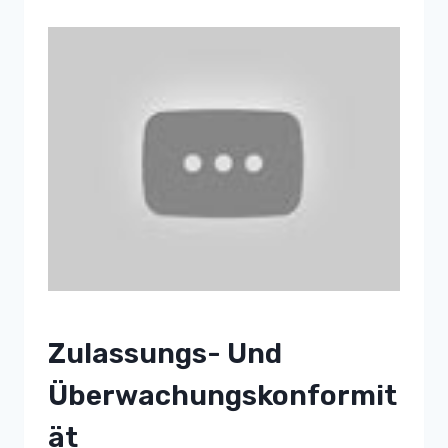
Zulassungs- Und
Überwachungskonformit
Ät