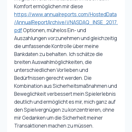
Komfort ermöglichen mir diese
https://www.annualreports.com/HostedData
/AnnualReportArchive/i/NASDAQ_INSE_2017.
pdf
Optionen, mühelos Ein- und
Auszahlungen vorzunehmen und gleichzeitig
die umfassende Kontrolle über meine
Bankdaten zu behalten. Ich schätze die
breiten Auswahlmöglichkeiten, die
unterschiedlichen Vorlieben und
Bedürfnissen gerecht werden. Die
Kombination aus Sicherheitsmaßnahmen und
Beweglichkeit verbessert mein Spielerlebnis
deutlich und ermöglicht es mir, mich ganz auf
den Spielvergnügen zu konzentrieren, ohne
mir Gedanken um die Sicherheit meiner
Transaktionen machen zu müssen.