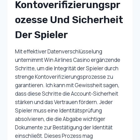
Kontoverifizierungspr
Ozesse Und Sicherheit
Der Spieler
Mit effektiver Datenverschlüsselung
unternimmt Win Airlines Casino ergänzende
Schritte, um die Integrität der Spieler durch
strenge Kontoverifizierungsprozesse zu
garantieren. Ich kann mit Gewissheit sagen,
dass diese Schritte die Account-Sicherheit
stärken und das Vertrauen fördern. Jeder
Spieler muss eine Identitätsprüfung
absolvieren, die die Abgabe wichtiger
Dokumente zur Bestätigung der Identität
einschließt. Dieses Prozess mag