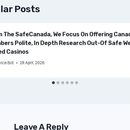
lar Posts
 The SafeCanada, We Focus On Offering Cana
ers Polite, In Depth Research Out-Of Safe W
ed Casinos
vice Bot
28 April, 2026
Leave A Reply