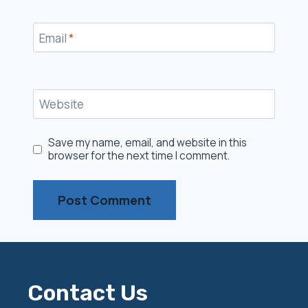
Email
*
Website
Save my name, email, and website in this
browser for the next time I comment.
Contact Us