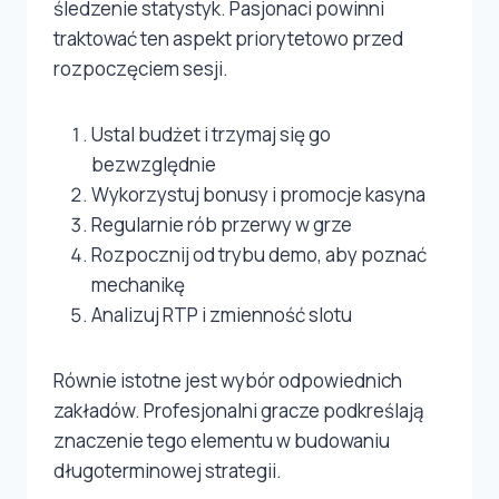
śledzenie statystyk. Pasjonaci powinni
traktować ten aspekt priorytetowo przed
rozpoczęciem sesji.
Ustal budżet i trzymaj się go
bezwzględnie
Wykorzystuj bonusy i promocje kasyna
Regularnie rób przerwy w grze
Rozpocznij od trybu demo, aby poznać
mechanikę
Analizuj RTP i zmienność slotu
Równie istotne jest wybór odpowiednich
zakładów. Profesjonalni gracze podkreślają
znaczenie tego elementu w budowaniu
długoterminowej strategii.