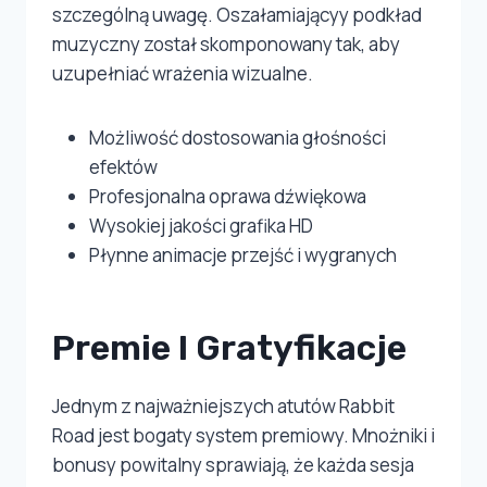
szczególną uwagę. Oszałamiającyy podkład
muzyczny został skomponowany tak, aby
uzupełniać wrażenia wizualne.
Możliwość dostosowania głośności
efektów
Profesjonalna oprawa dźwiękowa
Wysokiej jakości grafika HD
Płynne animacje przejść i wygranych
Premie I Gratyfikacje
Jednym z najważniejszych atutów Rabbit
Road jest bogaty system premiowy. Mnożniki i
bonusy powitalny sprawiają, że każda sesja