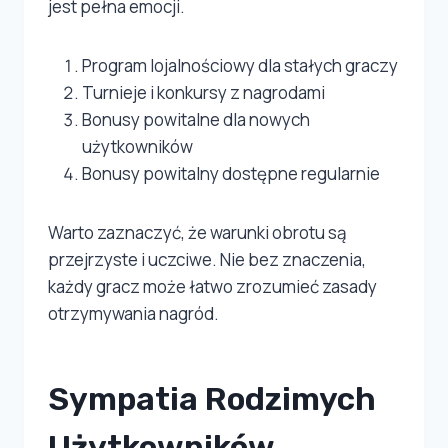
jest pełna emocji.
Program lojalnościowy dla stałych graczy
Turnieje i konkursy z nagrodami
Bonusy powitalne dla nowych
użytkowników
Bonusy powitalny dostępne regularnie
Warto zaznaczyć, że warunki obrotu są
przejrzyste i uczciwe. Nie bez znaczenia,
każdy gracz może łatwo zrozumieć zasady
otrzymywania nagród.
Sympatia Rodzimych
Użytkowników