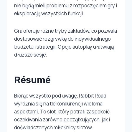
nie będą mieli problemu z rozpoczęciem gry i
eksploracją wszystkich funkcji.
Gra oferuje różne tryby zakładów, co pozwala
dostosować rozgrywkę do indywidualnego
budżetu i strategii. Opcje autoplay ułatwiają
dłuższe sesje.
Résumé
Biorąc wszystko pod uwagę, Rabbit Road
wyróżnia się na tle konkurencji wieloma
aspektami. To slot, który potrafi zaspokoić
oczekiwania zarówno początkujących, jak i
doświadczonych miłośnicy slotów.