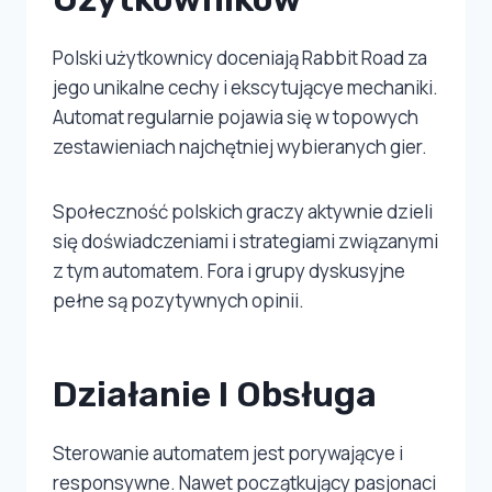
Polski użytkownicy doceniają Rabbit Road za
jego unikalne cechy i ekscytującye mechaniki.
Automat regularnie pojawia się w topowych
zestawieniach najchętniej wybieranych gier.
Społeczność polskich graczy aktywnie dzieli
się doświadczeniami i strategiami związanymi
z tym automatem. Fora i grupy dyskusyjne
pełne są pozytywnych opinii.
Działanie I Obsługa
Sterowanie automatem jest porywającye i
responsywne. Nawet początkujący pasjonaci