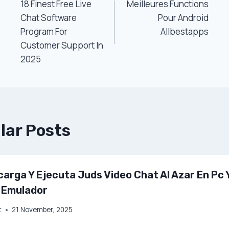
18 Finest Free Live
Meilleures Functions
Navigation
Chat Software
Pour Android
Program For
Allbestapps
Customer Support In
2025
lar Posts
arga Y Ejecuta Juds Video Chat Al Azar En Pc 
 Emulador
t
21 November, 2025