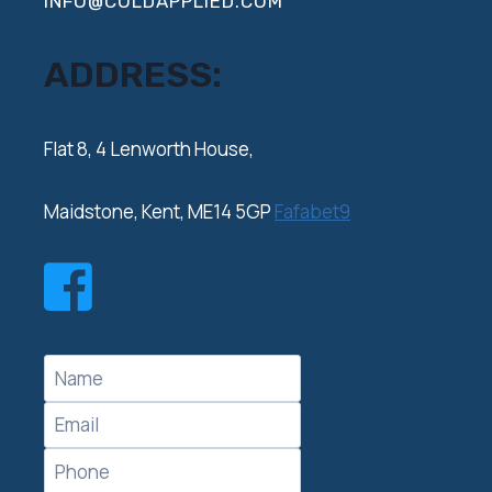
INFO@COLDAPPLIED.COM
ADDRESS:
‍Flat 8, 4 Lenworth House,
Maidstone, Kent, ME14 5GP
Fafabet9