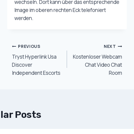
wechseln. Dort kann über das entsprechende
Image im oberen rechten Eck telefoniert
werden.
Post
PREVIOUS
NEXT
Tryst Hyperlink Usa
Kostenloser Webcam
Navigation
Discover
Chat Video Chat
Independent Escorts
Room
lar Posts