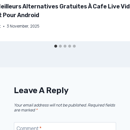
eilleurs Alternatives Gratuites À Cafe Live Vi
 Pour Android
t
3 November, 2025
Leave A Reply
Your email address will not be published.
Required fields
are marked
*
Comment
*