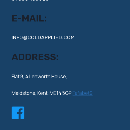
E-MAIL:
INFO@COLDAPPLIED.COM
ADDRESS:
‍Flat 8, 4 Lenworth House,
Maidstone, Kent, ME14 5GP
Fafabet9