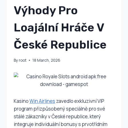
Výhody Pro
Loajální Hráče V
České Republice
By
root
18 March, 2026
Kasino
Win Airlines
zavedlo exkluzivní VIP
program přizpůsobený speciálně pro své
stálé zákazníky v České republice, který
integruje individuální bonusy s prvotřídním