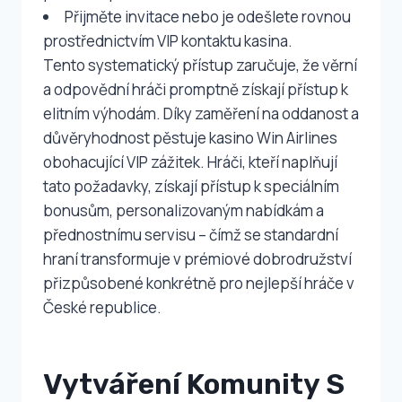
Přijměte invitace nebo je odešlete rovnou
prostřednictvím VIP kontaktu kasina.
Tento systematický přístup zaručuje, že věrní
a odpovědní hráči promptně získají přístup k
elitním výhodám. Díky zaměření na oddanost a
důvěryhodnost pěstuje kasino Win Airlines
obohacující VIP zážitek. Hráči, kteří naplňují
tato požadavky, získají přístup k speciálním
bonusům, personalizovaným nabídkám a
přednostnímu servisu – čímž se standardní
hraní transformuje v prémiové dobrodružství
přizpůsobené konkrétně pro nejlepší hráče v
České republice.
Vytváření Komunity S