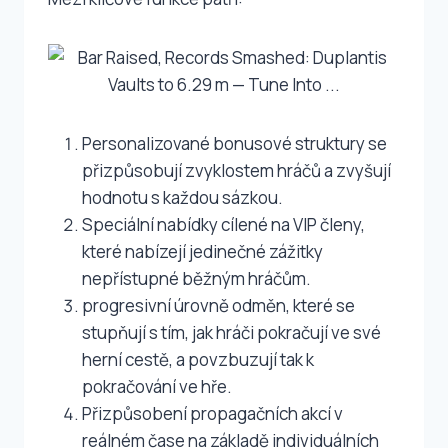
Personalizované bonusové struktury se
přizpůsobují zvyklostem hráčů a zvyšují
hodnotu s každou sázkou.
Speciální nabídky cílené na VIP členy,
které nabízejí jedinečné zážitky
nepřístupné běžným hráčům.
progresivní úrovně odměn, které se
stupňují s tím, jak hráči pokračují ve své
herní cestě, a povzbuzují tak k
pokračování ve hře.
Přizpůsobení propagačních akcí v
reálném čase na základě individuálních