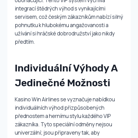
obohacující. Tento VIP systém vyčnívá
integrací štědrých výhod s vynikajícími
servisem, což českým zákazníkům nabízí silný
pohnutku k hlubokému angažovanosti a
užívání si hráčské dobrodružství jako nikdy
předtím.
Individuální Výhody A
Jedinečné Možnosti
Kasino Win Airlines se vyznačuje nabídkou
individuálních výhod přizpůsobených
přednostem a hernímu stylu každého VIP
zákazníka. Tyto speciální odměny nejsou
univerzální; jsou připraveny tak, aby