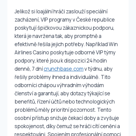
Jelikož si loajální hráči zaslouží speciální
zacházení, VIP programy v České republice
poskytují špičkovou zákaznickou podporu,
která je navržena tak, aby promptně a
efektivně řešila jejich potřeby. Například Win
Airlines Casino poskytuje odborné VIP týmy
podpory, které jsou k dispozici 24 hodin
denně, 7 dní
crunchbase.com
v týdnu, aby
řešily problémy ihned a individuálně. Tito
odborníci chápou výhradním výhodám
členství a garantují, aby dotazy týkající se
benefitů, řízení účtů nebo technologických
problémů měly prioritní pozornost. Tento
osobní přístup snižuje čekací doby a zvyšuje
spokojenost, díky čemuž se hráči cítí ceněni a
respektováni. Spojením profesionální pomoci