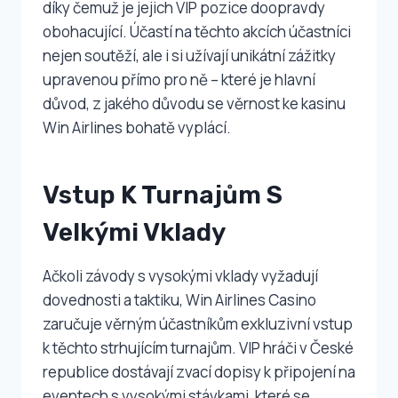
díky čemuž je jejich VIP pozice doopravdy
obohacující. Účastí na těchto akcích účastníci
nejen soutěží, ale i si užívají unikátní zážitky
upravenou přímo pro ně – které je hlavní
důvod, z jakého důvodu se věrnost ke kasinu
Win Airlines bohatě vyplácí.
Vstup K Turnajům S
Velkými Vklady
Ačkoli závody s vysokými vklady vyžadují
dovednosti a taktiku, Win Airlines Casino
zaručuje věrným účastníkům exkluzivní vstup
k těchto strhujícím turnajům. VIP hráči v České
republice dostávají zvací dopisy k připojení na
eventech s vysokými stávkami, které se