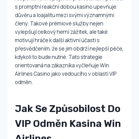
s promptní reakční dobou kasino upevňuje
důvěru a loajalitu mezi svými významnými
členy. Takové prémiové služby nejen
vylepšují celkový herní zážitek, ale také
motivují hráče k další aktivní účasti s
přesvědčením, že se jim obdrží nejlepší péče,
kdykoli to bude nutné. Tato strategie
orientovaná na zákazníka vyčleňuje Win
Airlines Casino jako vedoucího v oblasti VIP
odměn.
Jak Se Způsobilost Do
VIP Odměn Kasina Win
Airlines