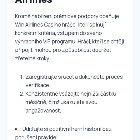
Kromě nabízení prémiové podpory oceňuje
Win Airlines Casino hráče, kteří splňují
konkrétní kritéria, vstupem do svého
výhradního VIP programu. Hráči, kteří se chtějí
připojit, mohou pro způsobilost dodržet
zřetelné kroky:
Zaregistrujte si účet a dokončete proces
verifikace.
Konzistentně vsázejte nejnižší částku
měsíčně, čímž ukazujete svou
angažovanost.
Udržujte si pozitivní herní historii bez
porušení pravidel.