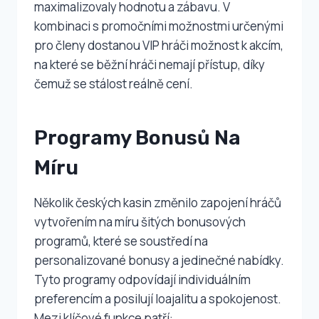
maximalizovaly hodnotu a zábavu. V
kombinaci s promočními možnostmi určenými
pro členy dostanou VIP hráči možnost k akcím,
na které se běžní hráči nemají přístup, díky
čemuž se stálost reálně cení.
Programy Bonusů Na
Míru
Několik českých kasin změnilo zapojení hráčů
vytvořením na míru šitých bonusových
programů, které se soustředí na
personalizované bonusy a jedinečné nabídky.
Tyto programy odpovídají individuálním
preferencím a posilují loajalitu a spokojenost.
Mezi klíčové funkce patří: