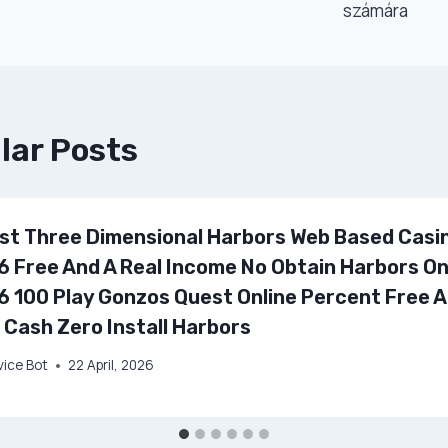
számára
lar Posts
st Three Dimensional Harbors Web Based Casi
 Free And A Real Income No Obtain Harbors On
 100 Play Gonzos Quest Online Percent Free 
 Cash Zero Install Harbors
vice Bot
22 April, 2026